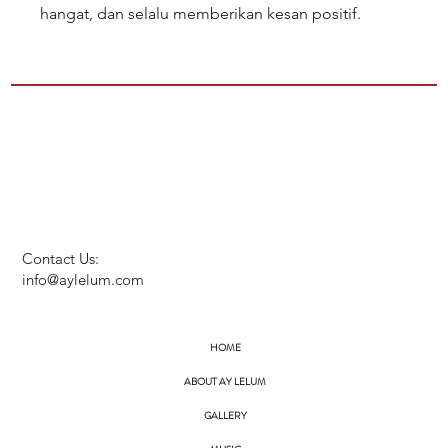
hangat, dan selalu memberikan kesan positif.
Contact Us:
info@aylelum.com
HOME
ABOUT AY LELUM
GALLERY