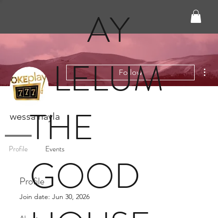
AY
LELUM
Mor
Follow
THE
wessa nayla
Profile
Events
GOOD
Profile
Join date: Jun 30, 2026