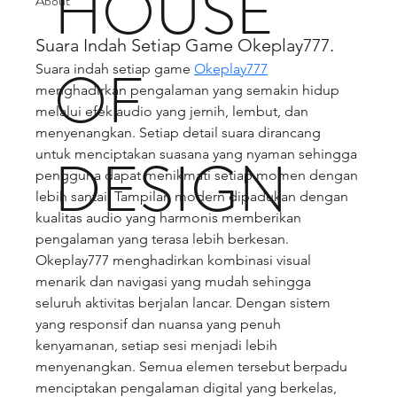
HOUSE
About
Suara Indah Setiap Game Okeplay777.
OF
Suara indah setiap game 
Okeplay777
menghadirkan pengalaman yang semakin hidup 
melalui efek audio yang jernih, lembut, dan 
menyenangkan. Setiap detail suara dirancang 
DESIGN
untuk menciptakan suasana yang nyaman sehingga 
pengguna dapat menikmati setiap momen dengan 
lebih santai. Tampilan modern dipadukan dengan 
kualitas audio yang harmonis memberikan 
pengalaman yang terasa lebih berkesan. 
Okeplay777 menghadirkan kombinasi visual 
menarik dan navigasi yang mudah sehingga 
seluruh aktivitas berjalan lancar. Dengan sistem 
yang responsif dan nuansa yang penuh 
kenyamanan, setiap sesi menjadi lebih 
menyenangkan. Semua elemen tersebut berpadu 
menciptakan pengalaman digital yang berkelas, 